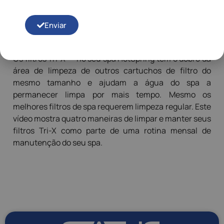
Concordo
Enviar
Os filtros Tri-X ™ no seu spa HotSpring têm o dobro da
área de limpeza de outros cartuchos de filtro do
mesmo tamanho e ajudam a água do spa a
permanecer limpa por mais tempo. Mesmo os
melhores filtros de spa requerem limpeza regular. Este
vídeo mostra quatro maneiras de limpar e manter seus
filtros Tri-X como parte de uma rotina mensal de
manutenção do seu spa.