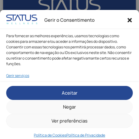
Gerir o Consentimento
Para fornecer as melhores experiências, usamos tecnologias como
cookies para armazenar e/ou aceder a informações do dispositivo.
Consentir com essas tecnologias nos permitirá processar dados, como
comportamento de navegação ou IDs exclusivos neste site. Não consentir
ou retirar o consentimento pode afetar negativamante certos recursos e
funções.
Gerir serviços
Status Wellness © Todos os direitos reservados.
Aceitar
Política de Privacidade
|
Política de Cookies
|
Livro de Reclamações
Made with
by Rafael Duque
Negar
Precisa
de ajuda?
Ver preferências
Entre em
* Chamada para a rede móvel nacional.
Política de Cookies
Política de Privacidade
contacto!