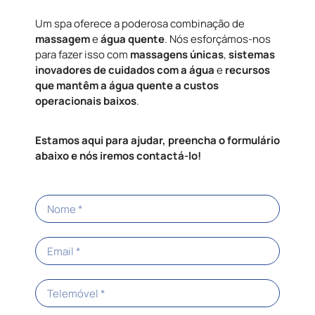
menor consumo de produtos químicos e um
Um spa oferece a poderosa combinação de
ambiente mais saudável e agradável para relaxar e
massagem
e
água quente
. Nós esforçámos-nos
desfrutar. Aqui na
Status Wellness
, estamos
para fazer isso com
massagens únicas
,
sistemas
prontos a ajudar e a guiá-lo para manter o filtro Tri-X
inovadores de cuidados com a água
e
recursos
do seu spa
Hotspring
durante um longo período de
que mantêm a água quente a custos
tempo.
operacionais baixos
.
Estamos aqui para ajudar, preencha o formulário
abaixo e nós iremos contactá-lo!
Clique em 'Concordo' para ativar Youtube
Política de Cookies