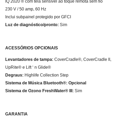
IQ 2020 ® com tela sensível ao toque remota sem fio
230 V / 50 amp, 60 Hz
Inclui subpainel protegido por GFCI
Luz de diagnóstico/pronto:
Sim
ACESSÓRIOS OPCIONAIS
Levantadores de tampa:
CoverCradle®, CoverCradle II,
UpRite® e Lift ‘ n Glide®
Degraus:
Highlife Collection Step
Sistema de Música Bluetooth®: Opcional
Sistema de Ozono FreshWater® III:
Sim
GARANTIA