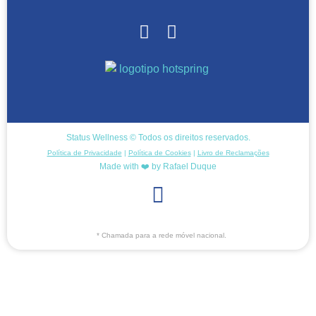
Status Wellness © Todos os direitos reservados.
Política de Privacidade
|
Política de Cookies
|
Livro de Reclamações
Made with ❤️ by Rafael Duque
* Chamada para a rede móvel nacional.