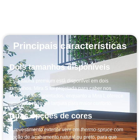
Principais características
Dois tamanhos disponíveis
Esta sauna premium está disponível em dois
tamanhos. Mira S foi projetada para caber nos
espaços mais apertados, enquanto a Mira L oferece
um pouco mais de largura para maior conforto.
Duas opções de cores
O revestimento exterior vem em
thermo-spruce
com
opção de acabamento natural ou preto, para que