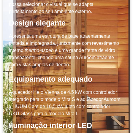
possa selecionar o visual que se adapta
perfeitamente ao seu ambiente externo.
Design elegante
Apresenta uma estrutura de base atraentemente
pintada e impregnada, juntamente com revestimento
interno
thermo-aspen
e uma grande frente de vidro
transparente, criando uma sauna Auroom atraente
com vistas amplas de dentro.
Equipamento adequado
Aquecedor Helo Vienna de 4,5 kW com controlador
integrado para o modelo Mira S e aquecedor Auroom
x HUUM Core de 10,5 kW junto com controlador
UKU Glass para o modelo Mira L.
Iluminação interior LED