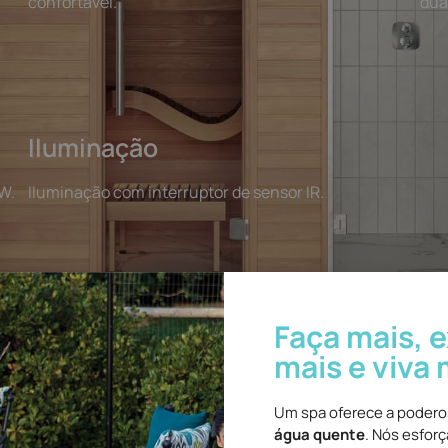
confortável.
dua
Iluminação
kW.
Iluminação com interruptor de sensor IR.
Faça mais, 
mais e viva 
Um spa oferece a poder
água quente
. Nós esfor