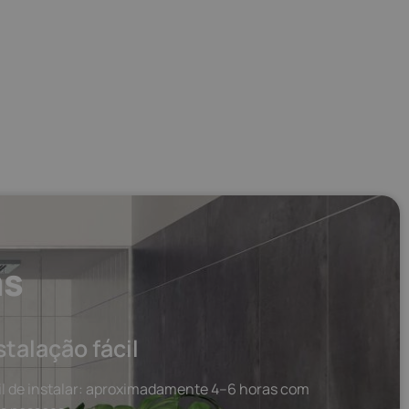
as
stalação fácil
il de instalar: aproximadamente 4–6 horas com