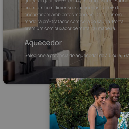
graças à qualidade e cor do thermo-aspen. Sauna
premium com dimensões pequenas, fáceis de
encaixar em ambientes menores. Detalhes em
madeira pré-tratados com cera de sauna. Porta
premium com puxador de metal ou madeira.
Aquecedor
Selecione a potência do aquecedor de 3,5 ou 4,5 