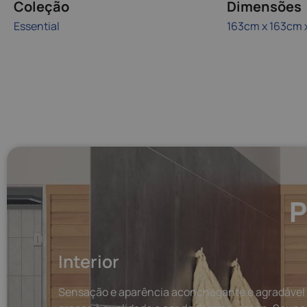
Coleção
Dimensões
Essential
163cm x 163cm 
P
Interior
Sensação e aparência aconchegante e agradável