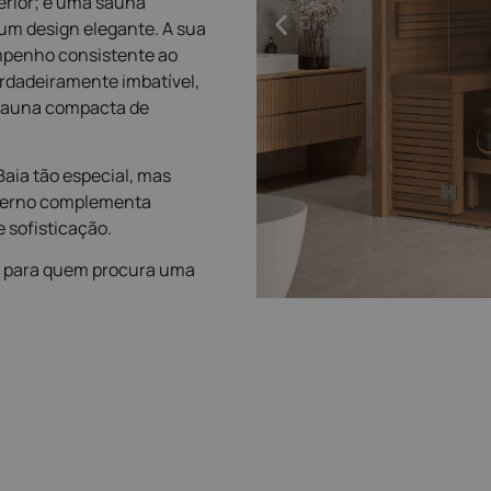
erior; é uma sauna
um design elegante. A sua
empenho consistente ao
erdadeiramente imbatível,
sauna compacta de
aia tão especial, mas
oderno complementa
 sofisticação.
 para quem procura uma