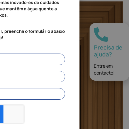
emas inovadores de cuidados
que mantêm a água quente a
ixos
.
r, preencha o formulário abaixo
o!
Precisa de
ajuda?
Entre em
contacto!