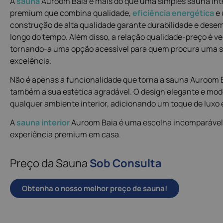
A
sauna
Auroom Baia é mais do que uma simples sauna int
premium que combina qualidade,
eficiência energética
e 
construção de alta qualidade garante durabilidade e des
longo do tempo. Além disso, a relação qualidade-preço é v
tornando-a uma opção acessível para quem procura uma 
excelência.
Não é apenas a funcionalidade que torna a sauna Auroom B
também a sua estética agradável. O design elegante e m
qualquer ambiente interior, adicionando um toque de luxo e
A
sauna interior
Auroom Baia é uma escolha incomparável
experiência premium em casa.
Preço da Sauna
Sob Consulta
Obtenha o nosso melhor preço de sauna!