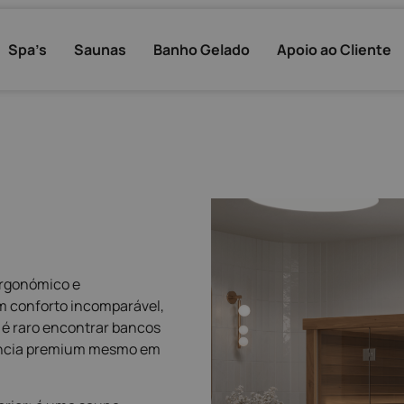
Spa’s
Saunas
Banho Gelado
Apoio ao Cliente
ergonómico e
um conforto incomparável,
, é raro encontrar bancos
iência premium mesmo em