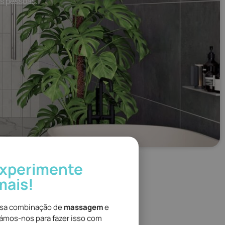
s pessoas.
experimente
mais!
osa combinação de
massagem
e
çámos-nos para fazer isso com