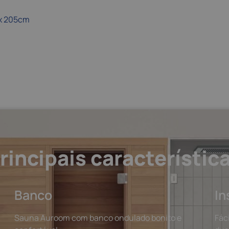
x 205cm
rincipais característic
Banco
In
Sauna Auroom com banco ondulado bonito e
Fác