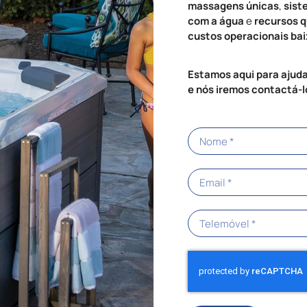
massagens únicas
,
sist
com a água
e
recursos 
custos operacionais ba
Estamos aqui para ajuda
e nós iremos contactá-l