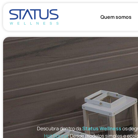
Quem somos
Descubra dentro da
Status Wellness
os degr
Hot Spring
. Desde modelos simples e ecol