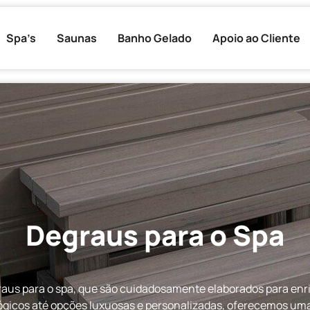
Spa’s
Saunas
Banho Gelado
Apoio ao Cliente
Degraus para o Spa
aus para o spa, que são cuidadosamente elaborados para enriq
ógicos até opções luxuosas e personalizadas, oferecemos uma