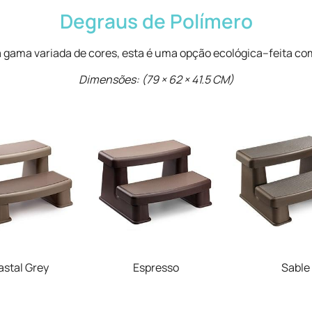
Degraus de Polímero
 gama variada de cores, esta é uma opção ecológica–feita com
Dimensões: (79 × 62 × 41.5 CM)
stal Grey
Espresso
Sable