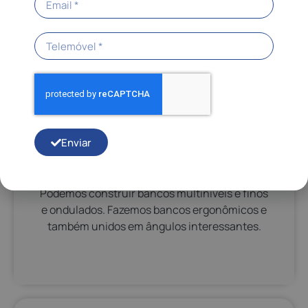
Enviar
Banco
Podemos construir bancos multiníveis e finos
e ondulados. Fazemos bancos ergonômicos e
também unidos em ângulos interessantes.