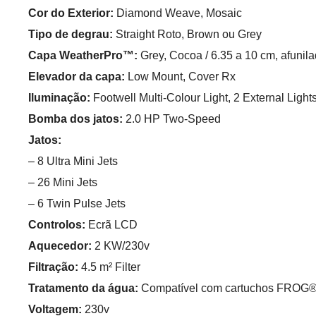
Cor do Exterior:
Diamond Weave, Mosaic
Tipo de degrau:
Straight Roto, Brown ou Grey
Capa WeatherPro™:
Grey, Cocoa / 6.35 a 10 cm, afuni
Elevador da capa:
Low Mount, Cover Rx
Iluminação:
Footwell Multi-Colour Light, 2 External Light
Bomba dos jatos:
2.0 HP Two-Speed
Jatos:
– 8 Ultra Mini Jets
– 26 Mini Jets
– 6 Twin Pulse Jets
Controlos:
Ecrã LCD
Aquecedor:
2 KW/230v
Filtração:
4.5 m² Filter
Tratamento da água:
Compatível com cartuchos FROG® 
Voltagem:
230v