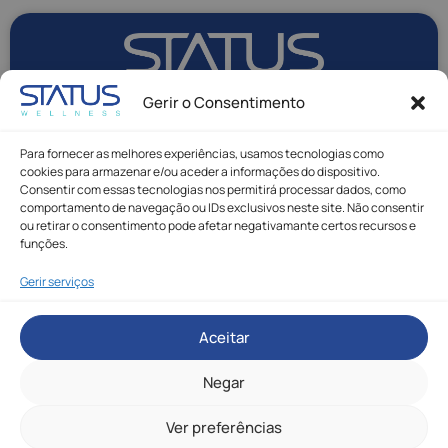
Gerir o Consentimento
Para fornecer as melhores experiências, usamos tecnologias como
cookies para armazenar e/ou aceder a informações do dispositivo.
Consentir com essas tecnologias nos permitirá processar dados, como
comportamento de navegação ou IDs exclusivos neste site. Não consentir
ou retirar o consentimento pode afetar negativamante certos recursos e
funções.
Gerir serviços
Status Wellness © Todos os direitos reservados.
Aceitar
Política de Privacidade
|
Política de Cookies
|
Livro de Reclamações
Made with
by Rafael Duque
Negar
Precisa
de ajuda?
Ver preferências