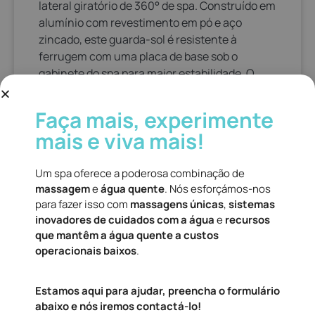
lateral giratório de 360° de spa. Construído em
alumínio com revestimento em pó e aço
zincado, este guarda-sol é resistente à
ferrugem com uma placa de base sob o
gabinete do spa para maior estabilidade. O
dossel de 297 cm de diâmetro está disponível
em Crème ou Navy Blue.
Faça mais, experimente
mais e viva mais!
Um spa oferece a poderosa combinação de
massagem
e
água quente
. Nós esforçámos-nos
para fazer isso com
massagens únicas
,
sistemas
inovadores de cuidados com a água
e
recursos
que mantêm a água quente a custos
operacionais baixos
.
Estamos aqui para ajudar, preencha o formulário
abaixo e nós iremos contactá-lo!