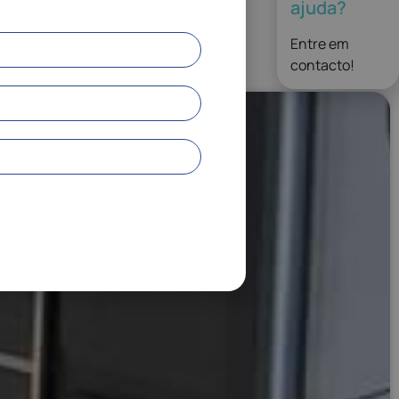
ajuda?
Entre em
contacto!