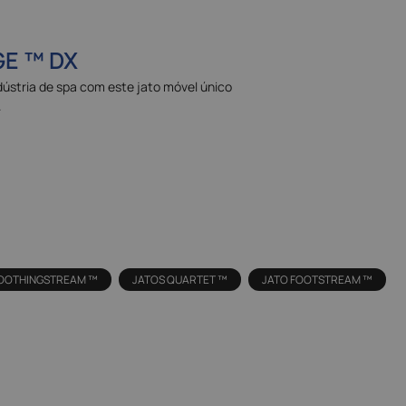
E ™ DX
ústria de spa com este jato móvel único
.
SOOTHINGSTREAM ™
JATOS QUARTET ™
JATO FOOTSTREAM ™