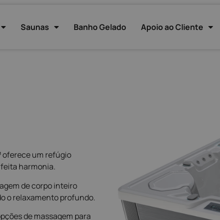
Saunas
Banho Gelado
Apoio ao Cliente
™ oferece um refúgio
feita harmonia.
gem de corpo inteiro
do o relaxamento profundo.
 opções de massagem para