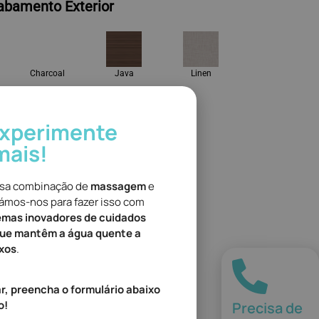
abamento Exterior
Charcoal
Java
Linen
abamento Interior
experimente
mais!
osa combinação de
massagem
e
Ice Grey
Platinum
çámos-nos para fazer isso com
emas inovadores de cuidados
que mantêm a água quente a
ixos
.
r, preencha o formulário abaixo
o!
Precisa de