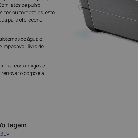
Com jatos de pulso
 pés ou tornozelos, este
ada para oferecer o
 sistemas de água e
impecável, livre de
eunião com amigos e
 renovar o corpo e a
Voltagem
230V