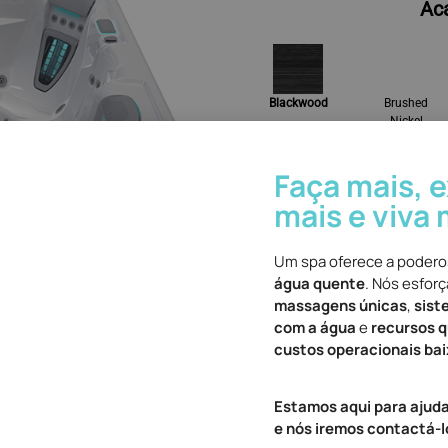
Ac
Blackwood
Brushed
Nickel
Ac
Faça mais, 
mais e viva 
Um spa oferece a poder
Alpine White
água quente
. Nós esfor
massagens únicas
,
sist
com a água
e
recursos 
custos operacionais ba
Estamos aqui para ajuda
e nós iremos contactá-l