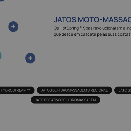
JATOS MOTO-MASSAG
Os HotSpring ® Spas revolucionaram a ind
que desce em cascata pelas suas costas
S HYDROSTREAM ™
JATOS DE HIDROMASSAGEM DIRECIONAL
JATO 
JATO ROTATIVO DE HIDROMASSAGEM