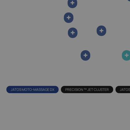
JATOS MOTO-MASSAGE DX
PRECISION ™ JET CLUSTER
JATO