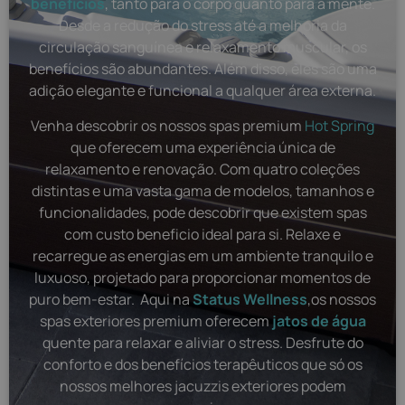
benefícios
, tanto para o corpo quanto para a mente.
Desde a redução do stress até a melhoria da
circulação sanguínea e relaxamento muscular, os
benefícios são abundantes. Além disso, eles são uma
adição elegante e funcional a qualquer área externa.
Venha descobrir os nossos spas premium
Hot Spring
que oferecem uma experiência única de
relaxamento e renovação. Com quatro coleções
distintas e uma vasta gama de modelos, tamanhos e
funcionalidades, pode descobrir que existem spas
com custo beneficio ideal para si. Relaxe e
recarregue as energias em um ambiente tranquilo e
luxuoso, projetado para proporcionar momentos de
puro bem-estar. Aqui na
Status Wellness
,os nossos
spas exteriores premium oferecem
jatos de água
quente para relaxar e aliviar o stress. Desfrute do
conforto e dos benefícios terapêuticos que só os
nossos melhores jacuzzis exteriores podem