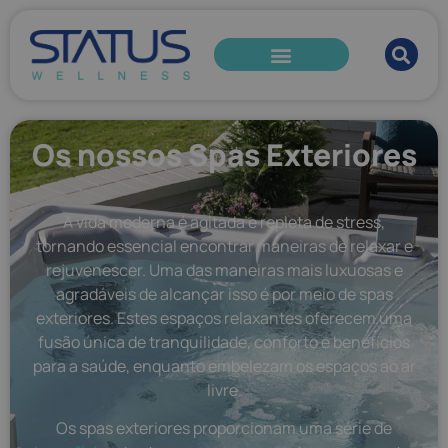
Os nossos Spas Exteriores
A vida moderna é agitada e repleta de stress,
tornando essencial encontrar maneiras de relaxar e
rejuvenescer. Uma das maneiras mais luxuosas e
agradáveis de alcançar isso é por meio de spas
exteriores. Estes espaços relaxantes oferecem uma
fusão única de tranquilidade, conforto e benefícios
para a saúde, enquanto embelezam os espaços ao ar
livre.
Os spas exteriores proporcionam uma série de